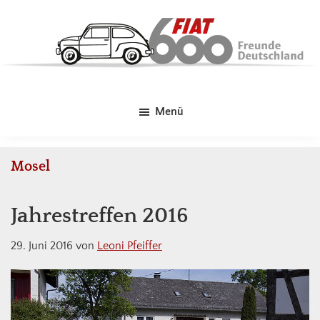
Skip
Zur
Zur
to
Hauptsidebar
Fußzeile
main
springen
springen
content
Fiat
Kleines
600
Auto
Freunde
Menü
-
Deutschland
Große
Liebe!
Mosel
Jahrestreffen 2016
29. Juni 2016
von
Leoni Pfeiffer