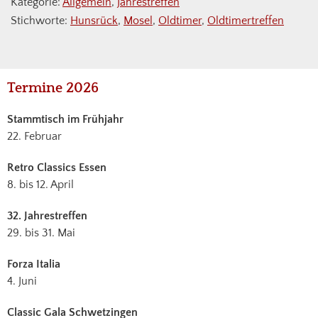
Kategorie:
Allgemein
,
Jahrestreffen
Stichworte:
Hunsrück
,
Mosel
,
Oldtimer
,
Oldtimertreffen
Haupt-
Termine 2026
Sidebar
Stammtisch im Frühjahr
22. Februar
Retro Classics Essen
8. bis 12. April
32. Jahrestreffen
29. bis 31. Mai
Forza Italia
4. Juni
Classic Gala Schwetzingen