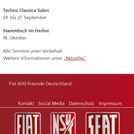
Techno Classica Salon
24. bis 27. September
Stammtisch im Herbst
18. Oktober
Alle Termine unter Vorbehalt
Weitere Informationen unter
„Aktuelles“
Footer
Fiat 600 Freunde Deutschland
Kontakt
Social Media
Datenschutz
Impressum