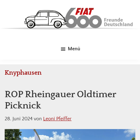
Skip
Zur
Zur
to
Hauptsidebar
Fußzeile
main
springen
springen
content
Fiat
Kleines
600
Auto
Freunde
Menü
-
Deutschland
Große
Liebe!
Knyphausen
ROP Rheingauer Oldtimer
Picknick
28. Juni 2024
von
Leoni Pfeiffer