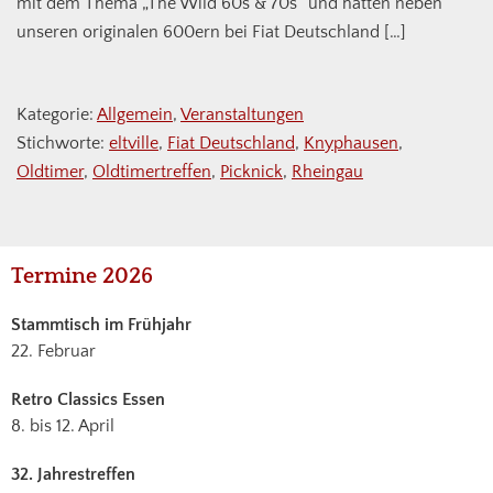
mit dem Thema „The Wild 60s & 70s“ und hatten neben
unseren originalen 600ern bei Fiat Deutschland […]
Kategorie:
Allgemein
,
Veranstaltungen
Stichworte:
eltville
,
Fiat Deutschland
,
Knyphausen
,
Oldtimer
,
Oldtimertreffen
,
Picknick
,
Rheingau
Haupt-
Termine 2026
Sidebar
Stammtisch im Frühjahr
22. Februar
Retro Classics Essen
8. bis 12. April
32. Jahrestreffen