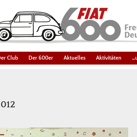
er Club
Der 600er
Aktuelles
Aktivitäten
…
2012