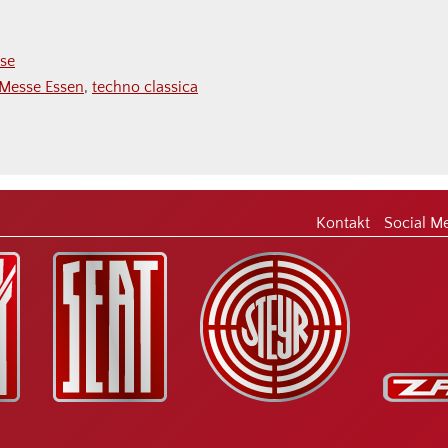
se
Messe Essen
,
techno classica
Kontakt
Social M