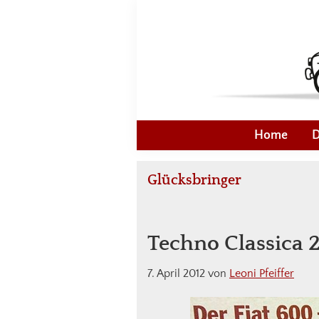
Zur
Skip
Zur
Zur
Hauptnavigation
to
Hauptsidebar
Fußzeile
springen
main
springen
springen
content
Fiat
Kleines
600
Auto
Home
D
Freunde
-
Deutschland
Große
Glücksbringer
Liebe!
Techno Classica 
7. April 2012
von
Leoni Pfeiffer