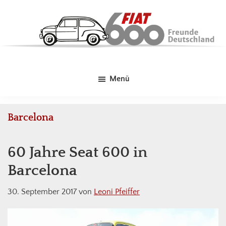
Skip
Zur
Zur
to
Hauptsidebar
Fußzeile
main
springen
springen
content
Fiat
Kleines
600
Auto
Freunde
Menü
-
Deutschland
Große
Liebe!
Barcelona
60 Jahre Seat 600 in
Barcelona
30. September 2017
von
Leoni Pfeiffer