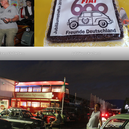
hren Clubleben.
Jubiläumskuchen!