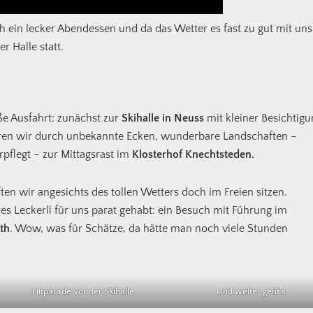
 ein lecker Abendessen und da das Wetter es fast zu gut mit uns
r Halle statt.
ße Ausfahrt: zunächst zur
Skihalle in Neuss
mit kleiner Besichtigu
uhren wir durch unbekannte Ecken, wunderbare Landschaften –
pflegt – zur Mittagsrast im
Klosterhof Knechtsteden.
ten wir angesichts des tollen Wetters doch im Freien sitzen.
 Leckerli für uns parat gehabt: ein Besuch mit Führung im
th
. Wow, was für Schätze, da hätte man noch viele Stunden
Hitparade vor der Skihalle
Und weiter geht’s