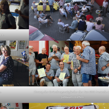
ee.
e.
Ehrung der Gründungsmitglieder der Fiat 600 Freunde
Jubliäumstreffen.