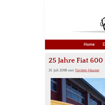
Zur
Skip
Zur
Zur
Hauptnavigation
to
Hauptsidebar
Fußzeile
springen
main
springen
springen
content
Fiat
Kleines
600
Auto
Home
D
Freunde
-
Deutschland
Große
25 Jahre Fiat 60
Liebe!
31. Juli 2018
von
Torsten Hauser