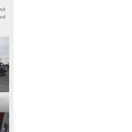
und
and
en