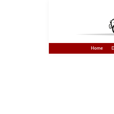
Zur
Skip
Zur
Zur
Hauptnavigation
to
Hauptsidebar
Fußzeile
springen
main
springen
springen
content
Fiat
Kleines
600
Auto
Home
D
Freunde
-
Deutschland
Große
Liebe!