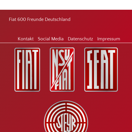
Footer
Fiat 600 Freunde Deutschland
Kontakt
Social Media
Datenschutz
Impressum