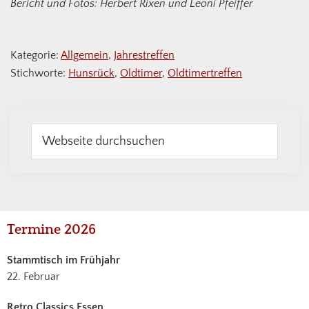
Bericht und Fotos: Herbert Rixen und Leoni Pfeiffer
Kategorie:
Allgemein
,
Jahrestreffen
Stichworte:
Hunsrück
,
Oldtimer
,
Oldtimertreffen
Webseite
durchsuchen
Haupt-
Termine 2026
Sidebar
Stammtisch im Frühjahr
22. Februar
Retro Classics Essen